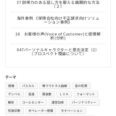
37 説得力のある話し方を鍛える画期的な方法
（２）
海外事例 《保険会社向け不正請求向けソリュ
ーション事例》
16 お客様の声(Voice of Customer)と感情解
析(分析)
047パーソナルキャラクターと意志決定（2）
（プロスペクト理論について）
テーマ
感情
パスカル
等ラウドネス曲線
音の性質
デシベル
音速
周波数
ＬＶＡ
フォーマント
解析
コールセンター
運営効率
パーソナリティー
性格診断
オペレーター感情
モチベーション