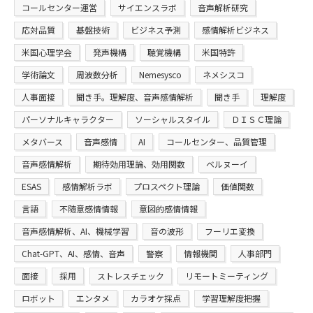
コールセンター運営
サイエンスラボ
音声解析研究
応対品質
基盤技術
ビジネス予測
感情解析ビジネス
米国心理学会
発声機構
聴覚機構
米国特許
学術論文
周波数分析
Nemesysco
ネメシスコ
人事面接
聞き手。理解度、音声感情解析
聞き手
理解度
パーソナルキャラクター
ソーシャルスタイル
ＤＩＳＣ理論
メタバース
音声感情
AI
コールセンター、品質管理
音声感情解析
期待効用理論、効用関数
ベルヌーイ
ESAS
感情解析ラボ
プロスペクト理論
価値関数
言語
不随意感情情報
意図的感情情報
音声感情解析、AI、機械学習
音の波形
フーリエ変換
Chat-GPT、AI、感情、音声
警察
情報機関
人事部門
面接
採用
ストレスチェック
リモートミーティング
ロボット
エンタメ
カラオケ採点
学習理解度把握