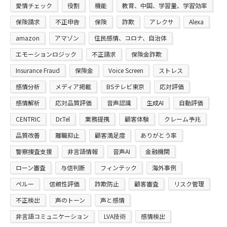
愛情チェック
役割
機能
教育、中国、学習量、学習効率
保険請求
不正申告
保険
詐欺
アレクサ
Alexa
amazon
アマゾン
住民感情、コロナ、自治体
エモーションロジック
不正請求
保険金詐欺
Insurance Fraud
保険金
Voice Screen
ストレス
感情分析
メディア掲載
BSテレビ東京
応対評価
感情解析
応対品質評価
音声認識
生成AI
自動評価
CENTRIC
Dr.Tel
業務提携
顧客体験
クレーム予兆
品質改善
離職抑止
顧客満足度
ありがとう率
警察捜査支援
非言語情報
音声AI
金融機関
ローン審査
与信判断
フィンテック
海外事例
ペルー
信頼性評価
詐欺防止
顧客審査
リスク管理
不正検出
声のトーン
声と感情
非言語コミュニケーション
LVA技術
感情検出