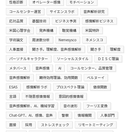
性格診断
オペレーター感情
モチベーション
コールセンター運営
サイエンスラボ
音声解析研究
応対品質
基盤技術
ビジネス予測
感情解析ビジネス
米国心理学会
発声機構
聴覚機構
米国特許
学術論文
周波数分析
Nemesysco
ネメシスコ
人事面接
聞き手。理解度、音声感情解析
聞き手
理解度
パーソナルキャラクター
ソーシャルスタイル
ＤＩＳＣ理論
メタバース
音声感情
AI
コールセンター、品質管理
音声感情解析
期待効用理論、効用関数
ベルヌーイ
ESAS
感情解析ラボ
プロスペクト理論
価値関数
言語
不随意感情情報
意図的感情情報
音声感情解析、AI、機械学習
音の波形
フーリエ変換
Chat-GPT、AI、感情、音声
警察
情報機関
人事部門
面接
採用
ストレスチェック
リモートミーティング