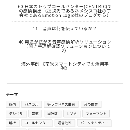
60 日本のトップコールセンター(CENTRIC)で
の感情検出 （提携先であるネメシスコ社の子
会社であるEmotion Logic社のブログから）
11 音声は何を伝えているか？
40 用途が拡がる音声感情解析ソリューション
（聞き手理解確認ソリューションについて
2）
海外事例 《南米スマートシティでの活用事
例》
テーマ
感情
パスカル
等ラウドネス曲線
音の性質
デシベル
音速
周波数
ＬＶＡ
フォーマント
解析
コールセンター
運営効率
パーソナリティー