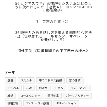
56 ビジネスで音声感情解析システムはどのよ
うに使われるのか（連載４） 《InTone AI Ris
k 感情解析》
7 音声の性質（2）
36 説得力のある話し方を鍛える画期的な方法
(1)（信頼されるコールセンターオペレーター
を養成しよう）
海外事例 《医療機関での不正申告の検出》
テーマ
感情
パスカル
等ラウドネス曲線
音の性質
デシベル
音速
周波数
ＬＶＡ
フォーマント
解析
コールセンター
運営効率
パーソナリティー
性格診断
オペレーター感情
モチベーション