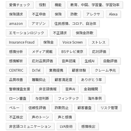
愛情チェック
役割
機能
教育、中国、学習量、学習効率
保険請求
不正申告
保険
詐欺
アレクサ
Alexa
amazon
アマゾン
住民感情、コロナ、自治体
エモーションロジック
不正請求
保険金詐欺
Insurance Fraud
保険金
Voice Screen
ストレス
感情分析
メディア掲載
BSテレビ東京
応対評価
感情解析
応対品質評価
音声認識
生成AI
自動評価
CENTRIC
Dr.Tel
業務提携
顧客体験
クレーム予兆
品質改善
離職抑止
顧客満足度
ありがとう率
警察捜査支援
非言語情報
音声AI
金融機関
ローン審査
与信判断
フィンテック
海外事例
ペルー
信頼性評価
詐欺防止
顧客審査
リスク管理
不正検出
声のトーン
声と感情
非言語コミュニケーション
LVA技術
感情検出