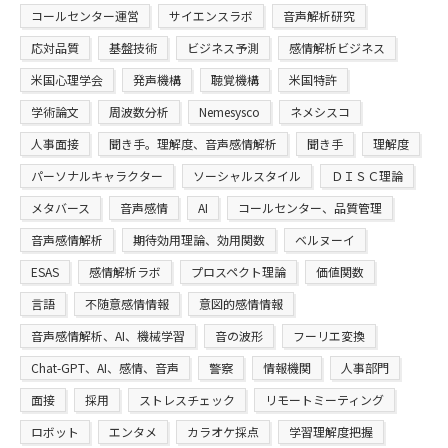
コールセンター運営
サイエンスラボ
音声解析研究
応対品質
基盤技術
ビジネス予測
感情解析ビジネス
米国心理学会
発声機構
聴覚機構
米国特許
学術論文
周波数分析
Nemesysco
ネメシスコ
人事面接
聞き手。理解度、音声感情解析
聞き手
理解度
パーソナルキャラクター
ソーシャルスタイル
ＤＩＳＣ理論
メタバース
音声感情
AI
コールセンター、品質管理
音声感情解析
期待効用理論、効用関数
ベルヌーイ
ESAS
感情解析ラボ
プロスペクト理論
価値関数
言語
不随意感情情報
意図的感情情報
音声感情解析、AI、機械学習
音の波形
フーリエ変換
Chat-GPT、AI、感情、音声
警察
情報機関
人事部門
面接
採用
ストレスチェック
リモートミーティング
ロボット
エンタメ
カラオケ採点
学習理解度把握