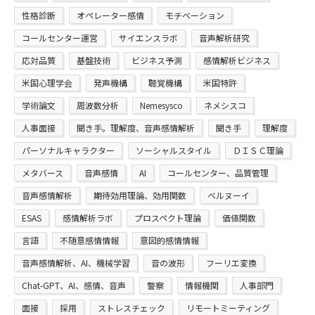
性格診断
オペレーター感情
モチベーション
コールセンター運営
サイエンスラボ
音声解析研究
応対品質
基盤技術
ビジネス予測
感情解析ビジネス
米国心理学会
発声機構
聴覚機構
米国特許
学術論文
周波数分析
Nemesysco
ネメシスコ
人事面接
聞き手。理解度、音声感情解析
聞き手
理解度
パーソナルキャラクター
ソーシャルスタイル
ＤＩＳＣ理論
メタバース
音声感情
AI
コールセンター、品質管理
音声感情解析
期待効用理論、効用関数
ベルヌーイ
ESAS
感情解析ラボ
プロスペクト理論
価値関数
言語
不随意感情情報
意図的感情情報
音声感情解析、AI、機械学習
音の波形
フーリエ変換
Chat-GPT、AI、感情、音声
警察
情報機関
人事部門
面接
採用
ストレスチェック
リモートミーティング