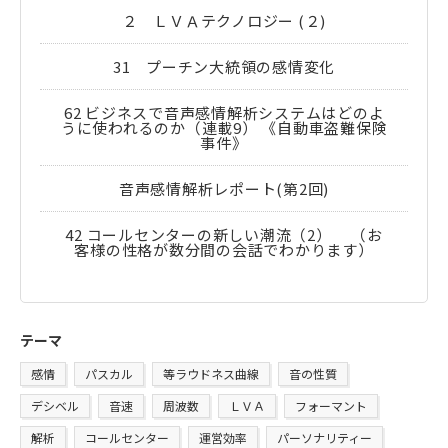
２ ＬＶＡテクノロジー (２)
31 プーチン大統領の感情変化
62 ビジネスで音声感情解析システムはどのよ
うに使われるのか（連載9） 《自動車盗難保険
事件》
音声感情解析レポート(第2回)
42 コールセンターの新しい潮流（2） （お
客様の性格が数分間の会話でわかります）
テーマ
感情
パスカル
等ラウドネス曲線
音の性質
デシベル
音速
周波数
ＬＶＡ
フォーマント
解析
コールセンター
運営効率
パーソナリティー