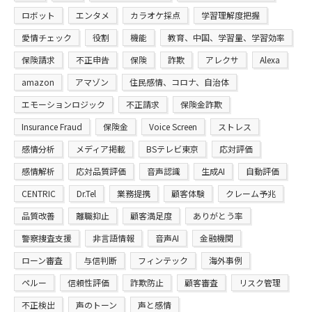
ロボット
エンタメ
カラオケ採点
学習理解度把握
愛情チェック
役割
機能
教育、中国、学習量、学習効率
保険請求
不正申告
保険
詐欺
アレクサ
Alexa
amazon
アマゾン
住民感情、コロナ、自治体
エモーションロジック
不正請求
保険金詐欺
Insurance Fraud
保険金
Voice Screen
ストレス
感情分析
メディア掲載
BSテレビ東京
応対評価
感情解析
応対品質評価
音声認識
生成AI
自動評価
CENTRIC
Dr.Tel
業務提携
顧客体験
クレーム予兆
品質改善
離職抑止
顧客満足度
ありがとう率
警察捜査支援
非言語情報
音声AI
金融機関
ローン審査
与信判断
フィンテック
海外事例
ペルー
信頼性評価
詐欺防止
顧客審査
リスク管理
不正検出
声のトーン
声と感情