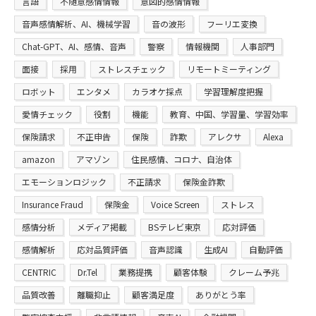
言語
不随意感情情報
意図的感情情報
音声感情解析、AI、機械学習
音の波形
フーリエ変換
Chat-GPT、AI、感情、音声
警察
情報機関
人事部門
面接
採用
ストレスチェック
リモートミーティング
ロボット
エンタメ
カラオケ採点
学習理解度把握
愛情チェック
役割
機能
教育、中国、学習量、学習効率
保険請求
不正申告
保険
詐欺
アレクサ
Alexa
amazon
アマゾン
住民感情、コロナ、自治体
エモーションロジック
不正請求
保険金詐欺
Insurance Fraud
保険金
Voice Screen
ストレス
感情分析
メディア掲載
BSテレビ東京
応対評価
感情解析
応対品質評価
音声認識
生成AI
自動評価
CENTRIC
Dr.Tel
業務提携
顧客体験
クレーム予兆
品質改善
離職抑止
顧客満足度
ありがとう率