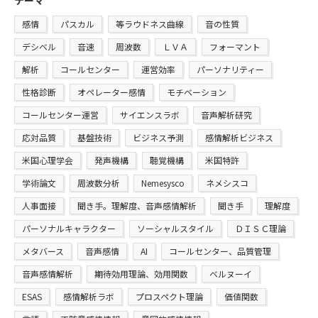
テーマ
感情
パスカル
等ラウドネス曲線
音の性質
デシベル
音速
周波数
ＬＶＡ
フォーマント
解析
コールセンター
運営効率
パーソナリティー
性格診断
オペレーター感情
モチベーション
コールセンター運営
サイエンスラボ
音声解析研究
応対品質
基盤技術
ビジネス予測
感情解析ビジネス
米国心理学会
発声機構
聴覚機構
米国特許
学術論文
周波数分析
Nemesysco
ネメシスコ
人事面接
聞き手。理解度、音声感情解析
聞き手
理解度
パーソナルキャラクター
ソーシャルスタイル
ＤＩＳＣ理論
メタバース
音声感情
AI
コールセンター、品質管理
音声感情解析
期待効用理論、効用関数
ベルヌーイ
ESAS
感情解析ラボ
プロスペクト理論
価値関数