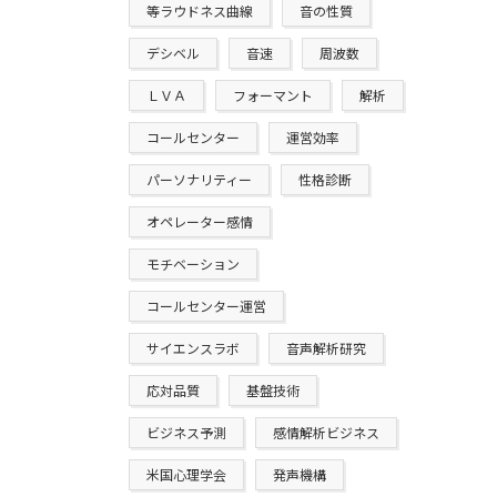
等ラウドネス曲線
音の性質
デシベル
音速
周波数
ＬＶＡ
フォーマント
解析
コールセンター
運営効率
パーソナリティー
性格診断
オペレーター感情
モチベーション
コールセンター運営
サイエンスラボ
音声解析研究
応対品質
基盤技術
ビジネス予測
感情解析ビジネス
米国心理学会
発声機構