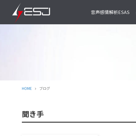
音声感情解析ESAS
ESAS Core
ESAS FI
ITサービス開発／SIer様向け
警察捜査・企業内監査向
HOME
ブログ
聞き手