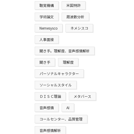
聴覚機構
米国特許
学術論文
周波数分析
Nemesysco
ネメシスコ
人事面接
聞き手。理解度、音声感情解析
聞き手
理解度
パーソナルキャラクター
ソーシャルスタイル
ＤＩＳＣ理論
メタバース
音声感情
AI
コールセンター、品質管理
音声感情解析