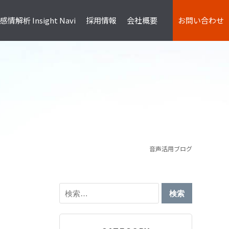
情解析 Insight Navi
採用情報
会社概要
お問い合わせ
R
InTone
け
検証
音声活用ブログ
検
索: