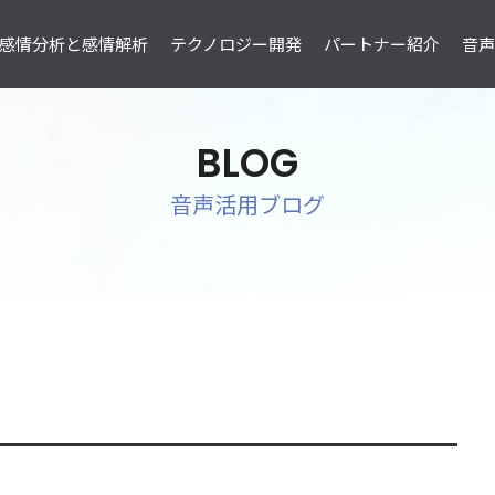
感情分析と感情解析
テクノロジー開発
パートナー紹介
音声感
BLOG
音声活用ブログ
ESAS CC
ESAS H
け
コールセンター向け
人事採用向