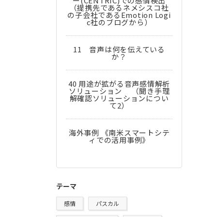
ー(CENTRIC)での感情検出
（提携先であるネメシスコ社
の子会社であるEmotion Logi
c社のブログから）
11 音声は何を伝えている
か？
40 用途が拡がる音声感情解析
ソリューション （聞き手理
解確認ソリューションについ
て2）
海外事例 《南米スマートシテ
ィでの活用事例》
テーマ
感情
パスカル