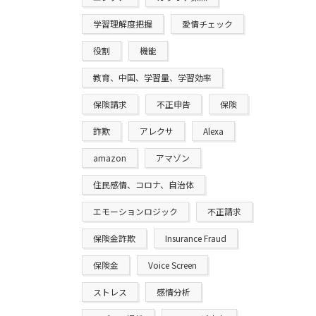
学習理解度把握
愛情チェック
役割
機能
教育、中国、学習量、学習効率
保険請求
不正申告
保険
詐欺
アレクサ
Alexa
amazon
アマゾン
住民感情、コロナ、自治体
エモーションロジック
不正請求
保険金詐欺
Insurance Fraud
保険金
Voice Screen
ストレス
感情分析