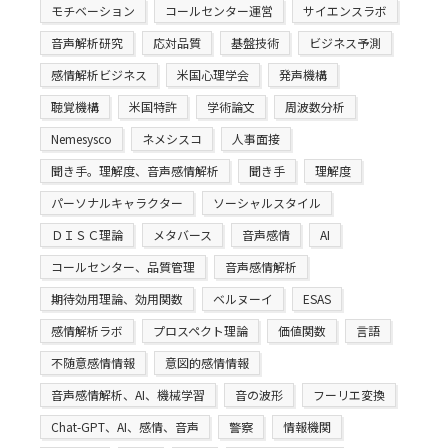
モチベーション
コールセンター運営
サイエンスラボ
音声解析研究
応対品質
基盤技術
ビジネス予測
感情解析ビジネス
米国心理学会
発声機構
聴覚機構
米国特許
学術論文
周波数分析
Nemesysco
ネメシスコ
人事面接
聞き手。理解度、音声感情解析
聞き手
理解度
パーソナルキャラクター
ソーシャルスタイル
ＤＩＳＣ理論
メタバース
音声感情
AI
コールセンター、品質管理
音声感情解析
期待効用理論、効用関数
ベルヌーイ
ESAS
感情解析ラボ
プロスペクト理論
価値関数
言語
不随意感情情報
意図的感情情報
音声感情解析、AI、機械学習
音の波形
フーリエ変換
Chat-GPT、AI、感情、音声
警察
情報機関