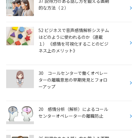
k
37 説得力のある話し方を鍛える画期
的な方法（２）
52 ビジネスで音声感情解析システム
はどのように使われるのか（連載
１） 《感情を可視化することのビジ
ネス上のメリット》
30 コールセンターで働くオペレー
ターの離職意思の早期発見とフォロ
ーアップ
20 感情分析（解析）によるコール
センターオペレーターの離職防止