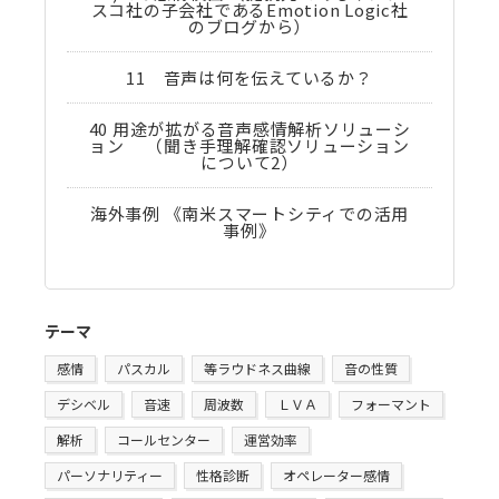
スコ社の子会社であるEmotion Logic社
のブログから）
11 音声は何を伝えているか？
40 用途が拡がる音声感情解析ソリューシ
ョン （聞き手理解確認ソリューション
について2）
海外事例 《南米スマートシティでの活用
事例》
テーマ
感情
パスカル
等ラウドネス曲線
音の性質
デシベル
音速
周波数
ＬＶＡ
フォーマント
解析
コールセンター
運営効率
パーソナリティー
性格診断
オペレーター感情