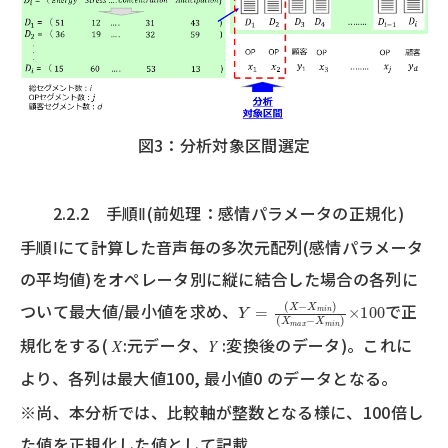
図3：分析対象区間選定
2.2.2 手順Ⅱ(前処理：感情パラメータの正規化)
手順Ⅰにて計算した音声毎の多次元配列(感情パラメータ
の平均値)をオペレータ別に縦に結合した場合の各列に
Y
−
=
X
(
m
X
i
−
n
X
)
×
m
100
i
n
)
(
X
m
a
x
ついて最大値/最小値を求め、
で正
規化をする(
:元データ、
:変換後のデータ)。これに
X
Y
より、各列は最大値100, 最小値0 のデータとなる。
※尚、本分析では、比較軸が整数となる様に、100倍し
た値を正規化した値として記載