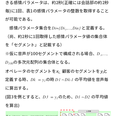
きる感情パラメータは、約2秒(正確には会話部の約2秒
毎)に1回、表1の感情パラメータの整数を取得すること
が可能である。
感情パラメータ集合を
と定義する。
Di={Di₁,…,Din}
（尚、約2秒に1回取得した感情パラメータ値の集合体
を「セグメント」と記載する）
※仮に音声が100セグメントで構成される場合、
D₁,…,
の多次元配列の集合体となる。
D
100
オペレータのセグメントを
x
顧客のセグメントを
y
と
i
、
i
定義する時、
の時
の平均値を音声毎
Dk = y
D1～Dk-1
1
に算出する。
(図3を例とすると、
のため、
の平均値
D3 = y
D1～D2
1
を算出)