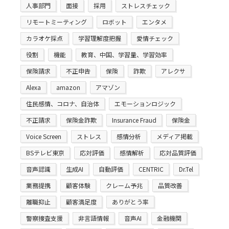
人事部門
面接
採用
ストレスチェック
リモートミーティング
ロボット
エンタメ
カラオケ採点
学習理解度把握
愛情チェック
役割
機能
教育、中国、学習量、学習効率
保険請求
不正申告
保険
詐欺
アレクサ
Alexa
amazon
アマゾン
住民感情、コロナ、自治体
エモーションロジック
不正請求
保険金詐欺
Insurance Fraud
保険金
Voice Screen
ストレス
感情分析
メディア掲載
BSテレビ東京
応対評価
感情解析
応対品質評価
音声認識
生成AI
自動評価
CENTRIC
Dr.Tel
業務提携
顧客体験
クレーム予兆
品質改善
離職抑止
顧客満足度
ありがとう率
警察捜査支援
非言語情報
音声AI
金融機関