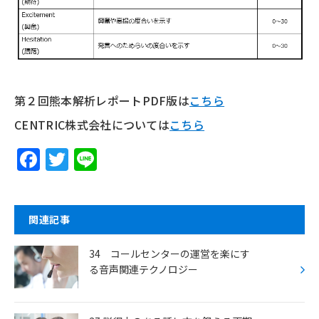
第２回熊本解析レポートPDF版は
こちら
CENTRIC株式会社については
こちら
F
T
Li
a
w
n
c
itt
e
e
er
関連記事
b
34 コールセンターの運営を楽にす
o
る音声関連テクノロジー
o