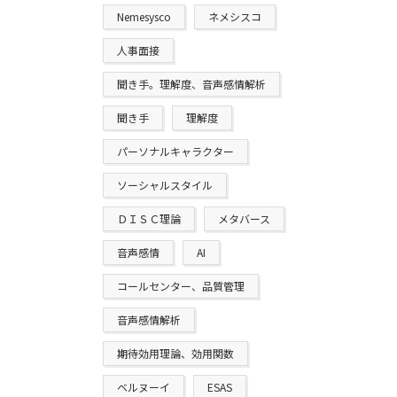
Nemesysco
ネメシスコ
人事面接
聞き手。理解度、音声感情解析
聞き手
理解度
パーソナルキャラクター
ソーシャルスタイル
ＤＩＳＣ理論
メタバース
音声感情
AI
コールセンター、品質管理
音声感情解析
期待効用理論、効用関数
ベルヌーイ
ESAS