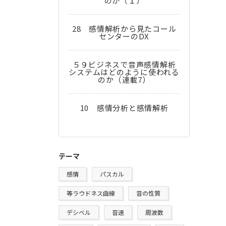
のか（１）
28 感情解析から見たコール
センターのDX
５９ビジネスで音声感情解析
システムはどのように使われる
のか（連載7）
10 感情分析と感情解析
テーマ
感情
パスカル
等ラウドネス曲線
音の性質
デシベル
音速
周波数