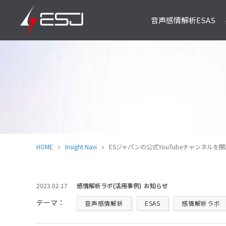
音声感情解析ESAS
ESAS Core
ESAS FI
ITサービス開発／SIer様向け
警察捜査・企業内監査向
HOME
Insight Navi
ESジャパンの公式YouTubeチャンネルを
2023.02.17
感情解析ラボ(活用事例)
お知らせ
テーマ：
音声感情解析
ESAS
感情解析ラボ