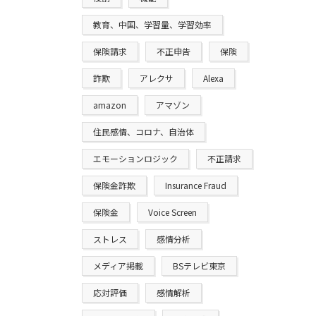
教育、中国、学習量、学習効率
保険請求
不正申告
保険
詐欺
アレクサ
Alexa
amazon
アマゾン
住民感情、コロナ、自治体
エモーションロジック
不正請求
保険金詐欺
Insurance Fraud
保険金
Voice Screen
ストレス
感情分析
メディア掲載
BSテレビ東京
応対評価
感情解析