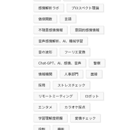
感情解析ラボ
プロスペクト理論
価値関数
言語
不随意感情情報
意図的感情情報
音声感情解析、AI、機械学習
音の波形
フーリエ変換
Chat-GPT、AI、感情、音声
警察
情報機関
人事部門
面接
採用
ストレスチェック
リモートミーティング
ロボット
エンタメ
カラオケ採点
学習理解度把握
愛情チェック
役割
機能