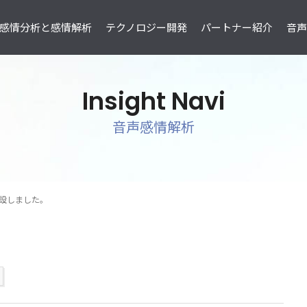
感情分析と感情解析
テクノロジー開発
パートナー紹介
音声感
Insight Navi
音声感情解析
ESAS CC
ESAS H
け
コールセンター向け
人事採用向
開設しました。