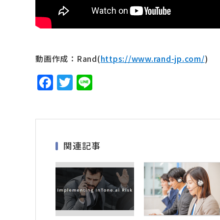
動画作成：Rand(
https://www.rand-jp.com/
)
F
T
Li
a
w
n
c
it
e
e
te
b
r
関連記事
o
o
k