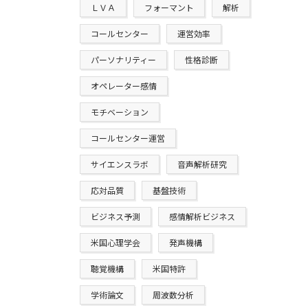
ＬＶＡ
フォーマント
解析
コールセンター
運営効率
パーソナリティー
性格診断
オペレーター感情
モチベーション
コールセンター運営
サイエンスラボ
音声解析研究
応対品質
基盤技術
ビジネス予測
感情解析ビジネス
米国心理学会
発声機構
聴覚機構
米国特許
学術論文
周波数分析