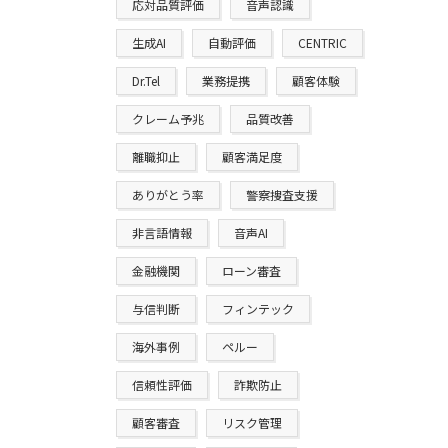
応対品質評価
音声認識
生成AI
自動評価
CENTRIC
Dr.Tel
業務提携
顧客体験
クレーム予兆
品質改善
離職抑止
顧客満足度
ありがとう率
警察捜査支援
非言語情報
音声AI
金融機関
ローン審査
与信判断
フィンテック
海外事例
ペルー
信頼性評価
詐欺防止
顧客審査
リスク管理