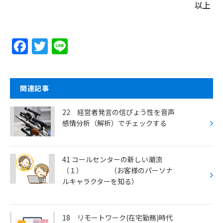
以上
F
T
Li
a
w
n
c
itt
e
e
er
関連記事
b
22 経営者発言の信ぴょう性を音声
o
感情分析（解析）でチェックする
o
k
41 コールセンターの新しい潮流
（１） （お客様のパーソナ
ルキャラクターを知る）
18 リモートワーク(在宅勤務)時代