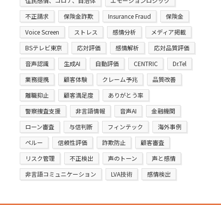
住民感情、コロナ、自治体
エモーションロジック
不正請求
保険金詐欺
Insurance Fraud
保険金
Voice Screen
ストレス
感情分析
メディア掲載
BSテレビ東京
応対評価
感情解析
応対品質評価
音声認識
生成AI
自動評価
CENTRIC
Dr.Tel
業務提携
顧客体験
クレーム予兆
品質改善
離職抑止
顧客満足度
ありがとう率
警察捜査支援
非言語情報
音声AI
金融機関
ローン審査
与信判断
フィンテック
海外事例
ペルー
信頼性評価
詐欺防止
顧客審査
リスク管理
不正検出
声のトーン
声と感情
非言語コミュニケーション
LVA技術
感情検出