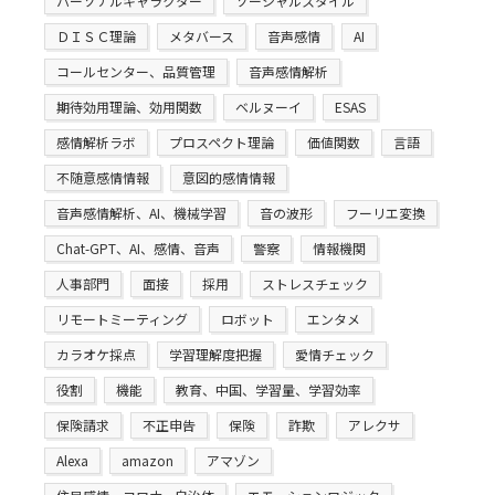
パーソナルキャラクター
ソーシャルスタイル
ＤＩＳＣ理論
メタバース
音声感情
AI
コールセンター、品質管理
音声感情解析
期待効用理論、効用関数
ベルヌーイ
ESAS
感情解析ラボ
プロスペクト理論
価値関数
言語
不随意感情情報
意図的感情情報
音声感情解析、AI、機械学習
音の波形
フーリエ変換
Chat-GPT、AI、感情、音声
警察
情報機関
人事部門
面接
採用
ストレスチェック
リモートミーティング
ロボット
エンタメ
カラオケ採点
学習理解度把握
愛情チェック
役割
機能
教育、中国、学習量、学習効率
保険請求
不正申告
保険
詐欺
アレクサ
Alexa
amazon
アマゾン