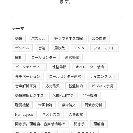
ます）
テーマ
感情
パスカル
等ラウドネス曲線
音の性質
デシベル
音速
周波数
ＬＶＡ
フォーマント
解析
コールセンター
運営効率
パーソナリティー
性格診断
オペレーター感情
モチベーション
コールセンター運営
サイエンスラボ
音声解析研究
応対品質
基盤技術
ビジネス予測
感情解析ビジネス
米国心理学会
発声機構
聴覚機構
米国特許
学術論文
周波数分析
Nemesysco
ネメシスコ
人事面接
聞き手。理解度、音声感情解析
聞き手
理解度