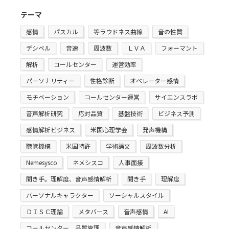
テーマ
感情
パスカル
等ラウドネス曲線
音の性質
デシベル
音速
周波数
ＬＶＡ
フォーマント
解析
コールセンター
運営効率
パーソナリティー
性格診断
オペレーター感情
モチベーション
コールセンター運営
サイエンスラボ
音声解析研究
応対品質
基盤技術
ビジネス予測
感情解析ビジネス
米国心理学会
発声機構
聴覚機構
米国特許
学術論文
周波数分析
Nemesysco
ネメシスコ
人事面接
聞き手。理解度、音声感情解析
聞き手
理解度
パーソナルキャラクター
ソーシャルスタイル
ＤＩＳＣ理論
メタバース
音声感情
AI
コールセンター、品質管理
音声感情解析