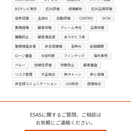
BSテレビ東京
応対評価
感情解析
応対品質評価
音声認識
生成AI
自動評価
CENTRIC
Dr.Tel
業務提携
顧客体験
クレーム予兆
品質改善
離職抑止
顧客満足度
ありがとう率
警察捜査支援
非言語情報
音声AI
金融機関
ローン審査
与信判断
フィンテック
海外事例
ペルー
信頼性評価
詐欺防止
顧客審査
リスク管理
不正検出
声のトーン
声と感情
非言語コミュニケーション
LVA技術
感情検出
ESASに関するご質問、ご相談は
お気軽にご連絡ください。