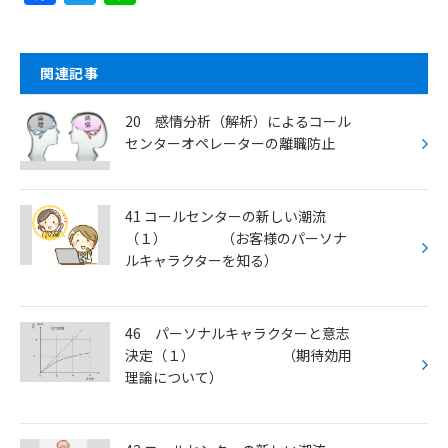
a
w
n
c
itt
e
e
er
関連記事
b
20 感情分析（解析）によるコール
o
センターオペレーターの離職防止
o
k
41 コールセンターの新しい潮流
（１） （お客様のパーソナ
ルキャラクターを知る）
46 パーソナルキャラクターと意志
決定（１） （期待効用
理論について）