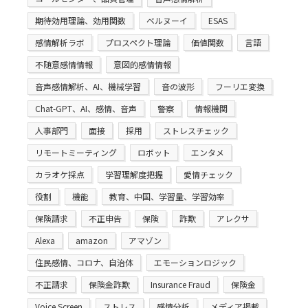
期待効用理論、効用関数
ベルヌーイ
ESAS
感情解析ラボ
プロスペクト理論
価値関数
言語
不随意感情情報
意図的感情情報
音声感情解析、AI、機械学習
音の波形
フーリエ変換
Chat-GPT、AI、感情、音声
警察
情報機関
人事部門
面接
採用
ストレスチェック
リモートミーティング
ロボット
エンタメ
カラオケ採点
学習理解度把握
愛情チェック
役割
機能
教育、中国、学習量、学習効率
保険請求
不正申告
保険
詐欺
アレクサ
Alexa
amazon
アマゾン
住民感情、コロナ、自治体
エモーションロジック
不正請求
保険金詐欺
Insurance Fraud
保険金
Voice Screen
ストレス
感情分析
メディア掲載