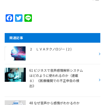
F
T
Li
a
w
n
c
itt
e
e
er
関連記事
b
２ ＬＶＡテクノロジー (２)
o
o
k
61 ビジネスで音声感情解析システム
はどのように使われるのか（連載
８） 《医療機関での不正申告の検
出》
48 なぜ音声から感情がわかるのか