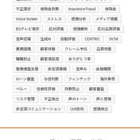
不正請求
保険金詐欺
Insurance Fraud
保険金
Voice Screen
ストレス
感情分析
メディア掲載
BSテレビ東京
応対評価
感情解析
応対品質評価
音声認識
生成AI
自動評価
CENTRIC
Dr.Tel
業務提携
顧客体験
クレーム予兆
品質改善
離職抑止
顧客満足度
ありがとう率
警察捜査支援
非言語情報
音声AI
金融機関
ローン審査
与信判断
フィンテック
海外事例
ペルー
信頼性評価
詐欺防止
顧客審査
リスク管理
不正検出
声のトーン
声と感情
非言語コミュニケーション
LVA技術
感情検出