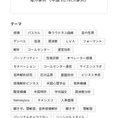
テーマ
感情
パスカル
等ラウドネス曲線
音の性質
デシベル
音速
周波数
ＬＶＡ
フォーマント
解析
コールセンター
運営効率
パーソナリティー
性格診断
オペレーター感情
モチベーション
コールセンター運営
サイエンスラボ
音声解析研究
応対品質
基盤技術
ビジネス予測
感情解析ビジネス
米国心理学会
発声機構
聴覚機構
米国特許
学術論文
周波数分析
Nemesysco
ネメシスコ
人事面接
聞き手。理解度、音声感情解析
聞き手
理解度
パーソナルキャラクター
ソーシャルスタイル