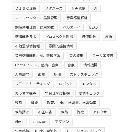
ＤＩＳＣ理論
メタバース
音声感情
AI
コールセンター、品質管理
音声感情解析
期待効用理論、効用関数
ベルヌーイ
ESAS
感情解析ラボ
プロスペクト理論
価値関数
言語
不随意感情情報
意図的感情情報
音声感情解析、AI、機械学習
音の波形
フーリエ変換
Chat-GPT、AI、感情、音声
警察
情報機関
人事部門
面接
採用
ストレスチェック
リモートミーティング
ロボット
エンタメ
カラオケ採点
学習理解度把握
愛情チェック
役割
機能
教育、中国、学習量、学習効率
保険請求
不正申告
保険
詐欺
アレクサ
Alexa
amazon
アマゾン
住民感情、コロナ、自治体
エモーションロジック